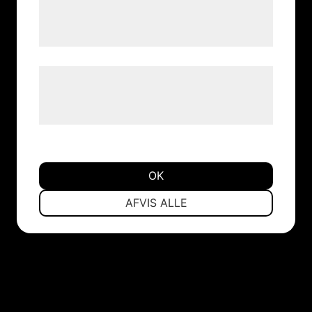
tjenester. Ved at klikke på 'OK' giver du
samtykke til disse formål.
Læs mere om vores brug af cookies og
behandling af persondata på vores
hjemmeside.
OK
NØDVENDIGE
PRÆFERENCER
AFVIS ALLE
MARKETING
STATISTIK