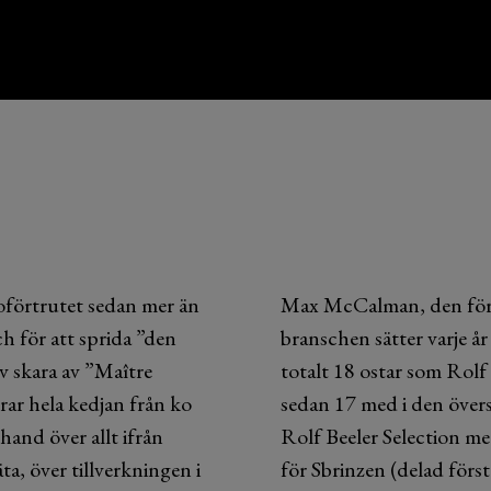
 oförtrutet sedan mer än
Max McCalman, den förs
h för att sprida ”den
branschen sätter varje år
iv skara av ”Maître
totalt 18 ostar som Rolf
ar hela kedjan från ko
sedan 17 med i den övers
hand över allt ifrån
Rolf Beeler Selection me
a, över tillverkningen i
för Sbrinzen (delad för