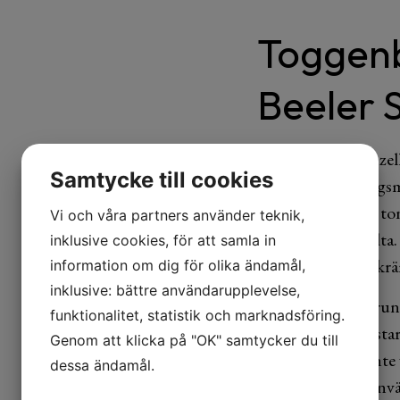
Toggen
Beeler S
Älskar du Appenzell?
Samtycke till cookies
opastöriserad bergsm
härliga blommiga ton
Vi och våra partners använder teknik,
med en linje av sälta
inklusive cookies, för att samla in
landar i en vuxet krä
information om dig för olika ändamål,
inklusive: bättre användarupplevelse,
En kreation ursprung
funktionalitet, statistik och marknadsföring.
innovativa ostmästar
Genom att klicka på "OK" samtycker du till
Schmid absolut inte v
dessa ändamål.
mjölken som de använ