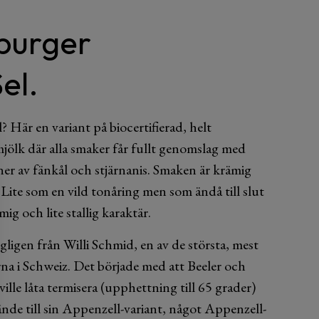
burger
el.
 Här en variant på biocertifierad, helt
jölk där alla smaker får fullt genomslag med
er av fänkål och stjärnanis. Smaken är krämig
. Lite som en vild tonåring men som ändå till slut
mig och lite stallig karaktär.
ligen från Willi Schmid, en av de största, mest
na i Schweiz. Det började med att Beeler och
ille låta termisera (upphettning till 65 grader)
de till sin Appenzell-variant, något Appenzell-