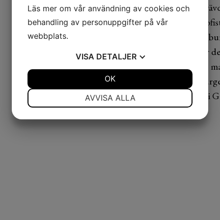
organisationen krävde
Läs mer om vår användning av cookies och
sonika en egen, sofi
behandling av personuppgifter på vår
döpte till Toggenbur
webbplats.
som inte uppvisar de
VISA
DETALJER
Ätes på egen risk, m
JA
NEJ
OK
JA
NEJ
provat Toggenburge
NÖDVÄNDIG
INSTÄLLNINGAR
Award som hölls i G
AVVISA ALLA
JA
NEJ
JA
NEJ
MARKNADSFÖRING
STATISTIK