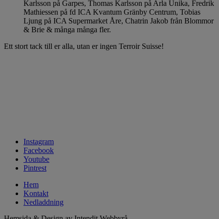
Karlsson på Garpes, Thomas Karlsson på Arla Unika, Fredrik
Mathiessen på fd ICA Kvantum Gränby Centrum, Tobias
Ljung på ICA Supermarket Åre, Chatrin Jakob från Blommor
& Brie & många många fler.
Ett stort tack till er alla, utan er ingen Terroir Suisse!
Instagram
Facebook
Youtube
Pintrest
Hem
Kontakt
Nedladdning
Hemsida & Design av Intendit Webbyrå