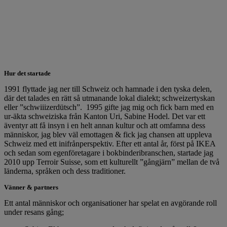
Hur det startade
1991 flyttade jag ner till Schweiz och hamnade i den tyska delen,
där det talades en rätt så utmanande lokal dialekt; schweizertyskan
eller ”schwiiizerdütsch”. 1995 gifte jag mig och fick barn med en
ur-äkta schweiziska från Kanton Uri, Sabine Hodel. Det var ett
äventyr att få insyn i en helt annan kultur och att omfamna dess
människor, jag blev väl emottagen & fick jag chansen att uppleva
Schweiz med ett inifrånperspektiv. Efter ett antal år, först på IKEA
och sedan som egenföretagare i bokbinderibranschen, startade jag
2010 upp Terroir Suisse, som ett kulturellt ”gångjärn” mellan de två
länderna, språken och dess traditioner.
Vänner & partners
Ett antal människor och organisationer har spelat en avgörande roll
under resans gång;