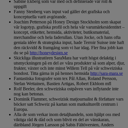
Sabine Ekberg som var med och definierade vår roll &
uppgift
Fanny Stenberg vars input vad gäller det grafiska och
konceptuella varit avgörande.
Joachim Petterson på Honey Design Stockholm som skapat
vår logotyp, grafiska profil och hela vår varumärkesidentitet –
koncept, etiketter, hemsida, aktiviteter, butiksmaterial,
merchandise och hela faderullan. Utan Jocke, och hans ofta
geniala idéer & strategiska input, hade Terroir Suisse inte haft
den räckvidd & framgång som vi har idag. Fler fina jobb kan
du se på
http://honeydesign.se
Skickliga illustratören SaraMara har varit högst delaktig i
utsmyckningen på en del av våra produkter så som alper, djur,
frukter, växter och inte minst Willem Tell på vår schweiziska
bondost. Titta gärna in på hennes hemsida
http://sara-mara.se
Fantastiska fotografer som tex Pål Allan, Roland Persson,
Stefan Wettainen, Bastien Artigas, Robert Ekblom mfl
Rolf Beeler, den schweiziska ostpåven vars inflytande inte
nog kan betonas.
Dominik Flammer, schweizisk matjournalist & författare vars
böcker satt Schweiz på kartan som matkulturellt centrum i
Europa.
Alla de som verkar inom detaljhandeln, som hjälpt oss med
viktiga råd & dåd och som blivit en del av vänskaran,
däribland Jörgen Larsson på Sabis Fältöversten, Anders