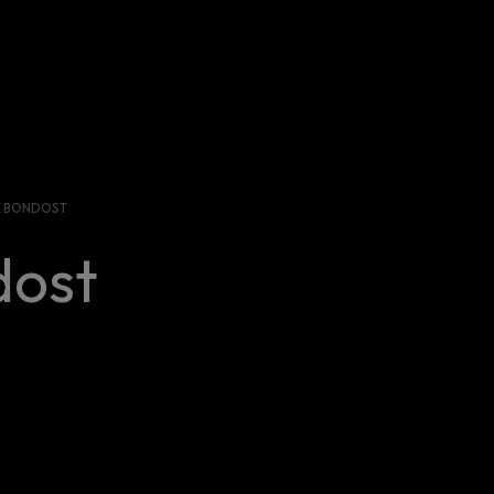
K BONDOST
dost