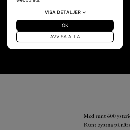
VISA
DETALJER
JA
NEJ
OK
JA
NEJ
NÖDVÄNDIG
INSTÄLLNINGAR
AVVISA ALLA
JA
NEJ
JA
NEJ
MARKNADSFÖRING
STATISTIK
Med runt 600 ysterier
Runt byarna på nära