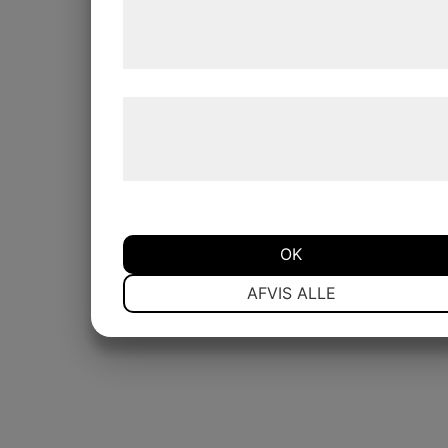
tjenester. Ved at klikke på 'OK' giver du
samtykke til disse formål.
Læs mere om vores brug af cookies og
behandling af persondata på vores
hjemmeside.
OK
NØDVENDIGE
PRÆFERENCER
AFVIS ALLE
MARKETING
STATISTIK