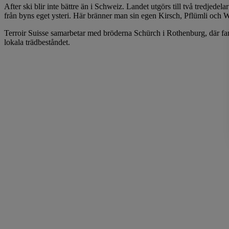
After ski blir inte bättre än i Schweiz. Landet utgörs till två tredjede
från byns eget ysteri. Här bränner man sin egen Kirsch, Pflümli och Wil
Terroir Suisse samarbetar med bröderna Schürch i Rothenburg, där famil
lokala trädbeståndet.