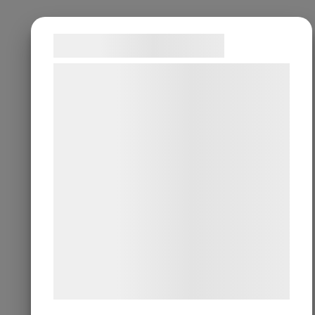
Samtykke til cookies
Vi og vores samarbejdspartnere bruger
teknologier, herunder cookies, til at
indsamle oplysninger om dig til forskellige
formål, herunder: Tilpasning af annoncering,
bedre brugeroplevelse, funktionalitet,
statistik og marketing. Disse oplysninger
kan blive delt med annoncerings- og
analysepartnere, som kan kombinere dem
med data, du tidligere har givet dem eller
de har indsamlet gennem din brug af deres
tjenester. Ved at klikke på 'OK' giver du
samtykke til disse formål.