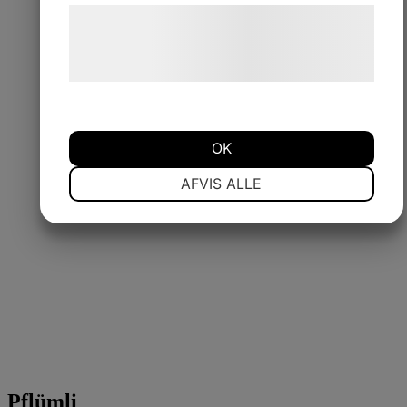
Læs mere om vores brug af cookies og
behandling af persondata på vores
hjemmeside.
OK
NØDVENDIGE
PRÆFERENCER
AFVIS ALLE
MARKETING
STATISTIK
Pflümli