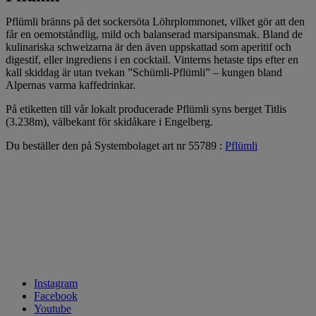
Pflümli bränns på det sockersöta Löhrplommonet, vilket gör att den
får en oemotståndlig, mild och balanserad marsipansmak. Bland de
kulinariska schweizarna är den även uppskattad som aperitif och
digestif, eller ingrediens i en cocktail. Vinterns hetaste tips efter en
kall skiddag är utan tvekan ”Schümli-Pflümli” – kungen bland
Alpernas varma kaffedrinkar.
På etiketten till vår lokalt producerade Pflümli syns berget Titlis
(3.238m), välbekant för skidåkare i Engelberg.
Du beställer den på Systembolaget art nr 55789 :
Pflümli
Instagram
Facebook
Youtube