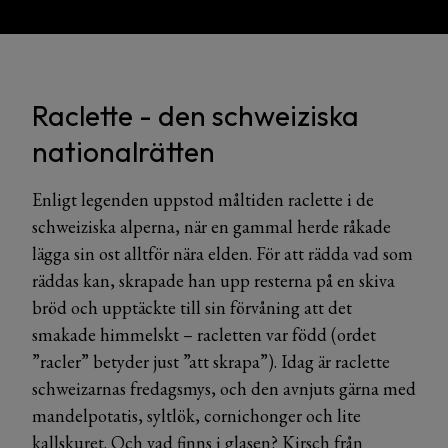
Raclette - den schweiziska
nationalrätten
Enligt legenden uppstod måltiden raclette i de
schweiziska alperna, när en gammal herde råkade
lägga sin ost alltför nära elden. För att rädda vad som
räddas kan, skrapade han upp resterna på en skiva
bröd och upptäckte till sin förvåning att det
smakade himmelskt – racletten var född (ordet
”racler” betyder just ”att skrapa”). Idag är raclette
schweizarnas fredagsmys, och den avnjuts gärna med
mandelpotatis, syltlök, cornichonger och lite
kallskuret. Och vad finns i glasen? Kirsch från