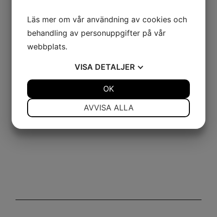
Läs mer om vår användning av cookies och
behandling av personuppgifter på vår
webbplats.
VISA
DETALJER
JA
NEJ
OK
JA
NEJ
NÖDVÄNDIG
INSTÄLLNINGAR
AVVISA ALLA
JA
NEJ
JA
NEJ
MARKNADSFÖRING
STATISTIK