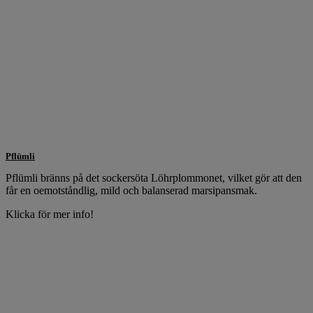
Pflümli
Pflümli bränns på det sockersöta Löhrplommonet, vilket gör att den
får en oemotståndlig, mild och balanserad marsipansmak.
Klicka för mer info!