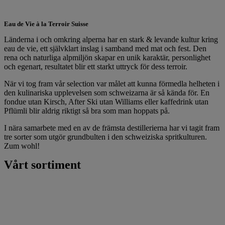
Eau de Vie à la Terroir Suisse
Länderna i och omkring alperna har en stark & levande kultur kring
eau de vie, ett självklart inslag i samband med mat och fest. Den
rena och naturliga alpmiljön skapar en unik karaktär, personlighet
och egenart, resultatet blir ett starkt uttryck för dess terroir.
När vi tog fram vår selection var målet att kunna förmedla helheten i
den kulinariska upplevelsen som schweizarna är så kända för. En
fondue utan Kirsch, After Ski utan Williams eller kaffedrink utan
Pflümli blir aldrig riktigt så bra som man hoppats på.
I nära samarbete med en av de främsta destillerierna har vi tagit fram
tre sorter som utgör grundbulten i den schweiziska spritkulturen.
Zum wohl!
Vårt sortiment