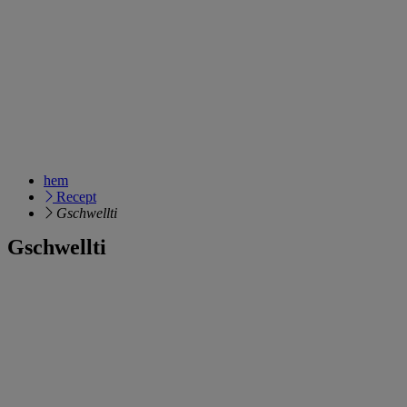
hem
Recept
Gschwellti
Gschwellti