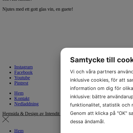
Njutes med ett gott glas vin, en guete!
Samtycke till coo
Instagram
Vi och våra partners använd
Facebook
Youtube
inklusive cookies, för att sa
Pintrest
information om dig för olik
Hem
inklusive: bättre användarup
Kontakt
Nedladdning
funktionalitet, statistik oc
Genom att klicka på "OK" sa
Hemsida & Design av Intendit Webbyrå
dessa ändamål.
Hem