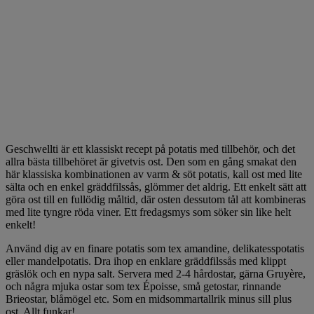
Geschwellti är ett klassiskt recept på potatis med tillbehör, och det
allra bästa tillbehöret är givetvis ost. Den som en gång smakat den
här klassiska kombinationen av varm & söt potatis, kall ost med lite
sälta och en enkel gräddfilssås, glömmer det aldrig. Ett enkelt sätt att
göra ost till en fullödig måltid, där osten dessutom tål att kombineras
med lite tyngre röda viner. Ett fredagsmys som söker sin like helt
enkelt!
Använd dig av en finare potatis som tex amandine, delikatesspotatis
eller mandelpotatis. Dra ihop en enklare gräddfilssås med klippt
gräslök och en nypa salt. Servera med 2-4 hårdostar, gärna Gruyère,
och några mjuka ostar som tex Époisse, små getostar, rinnande
Brieostar, blåmögel etc. Som en midsommartallrik minus sill plus
ost. Allt funkar!