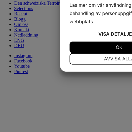
Den schweiziska Terroiren
Läs mer om vår användning
Selections
behandling av personuppgif
Recept
Blogg
webbplats.
Om oss
Kontakt
VISA
DETALJE
Nedladdning
ENG
DEU
JA
NEJ
OK
Instagram
NÖDVÄNDIG
I
AVVISA ALL
Facebook
Youtube
JA
NEJ
Pintrest
MARKNADSFÖRING