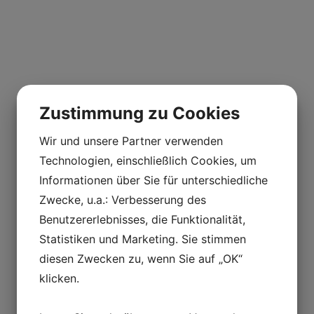
Zustimmung zu Cookies
Wir und unsere Partner verwenden
Technologien, einschließlich Cookies, um
Informationen über Sie für unterschiedliche
Schweizer Bergbauer
Zwecke, u.a.: Verbesserung des
Benutzererlebnisses, die Funktionalität,
„Bergbauer“, ein Bergkäse, hergestellt auf 790 m ü.
Statistiken und Marketing. Sie stimmen
M. von Fritz Baumgartner von der Käserei Trub,
diesen Zwecken zu, wenn Sie auf „OK“
mehrfach ausgezeichnet als einer der weltweit
klicken.
führenden Käseproduzenten mit seinem
Emmentaler.