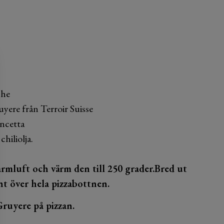
che
yere från Terroir Suisse
ncetta
chiliolja.
armluft och värm den till 250 grader.Bred ut
t över hela pizzabottnen.
Gruyere på pizzan.