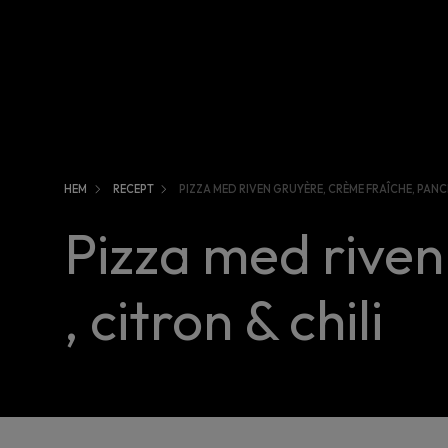
HEM
RECEPT
PIZZA MED RIVEN GRUYÈRE, CRÈME FRAÎCHE, PANCE
Pizza med riven
, citron & chili