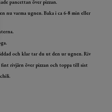
nade pancettan över pizzan.
 den nu varma ugnen. Baka i ca 6-8 min eller
nterna.
oga.
räddad och klar tar du ut den ur ugnen. Riv
fint rivjärn över pizzan och toppa till sist
hili.