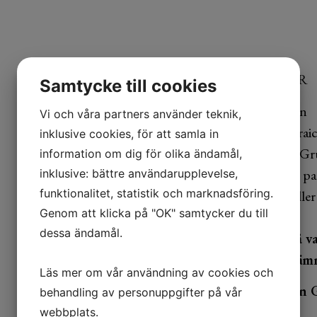
1-2 PORTIONER
Samtycke till cookies
1 pizzabotten
Vi och våra partners använder teknik,
1dl Crème frai
inklusive cookies, för att samla in
120g Riven Gru
information om dig för olika ändamål,
100g tärnad pa
inklusive: bättre användarupplevelse,
funktionalitet, statistik och marknadsföring.
Chiliflakes eller 
Genom att klicka på "OK" samtycker du till
1 st citron
dessa ändamål.
1. Sätt ugnen på v
Crème fraiche jämn
Läs mer om vår användning av cookies och
3. Strö över riven 
behandling av personuppgifter på vår
webbplats.