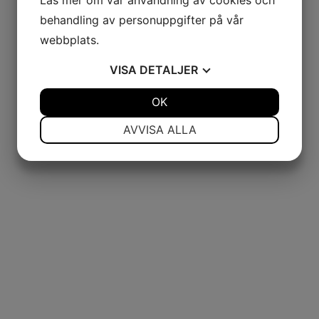
Läs mer om vår användning av cookies och
behandling av personuppgifter på vår
webbplats.
VISA
DETALJER
JA
NEJ
OK
JA
NEJ
NÖDVÄNDIG
INSTÄLLNINGAR
AVVISA ALLA
JA
NEJ
JA
NEJ
MARKNADSFÖRING
STATISTIK